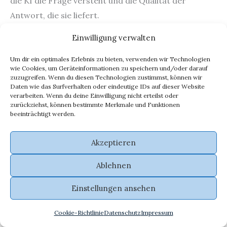
die KI die Frage versteht und die Qualität der
Antwort, die sie liefert.
Einwilligung verwalten
Was sind die drei Teile einer effektiven Frage an eine
KI?
Um dir ein optimales Erlebnis zu bieten, verwenden wir Technologien
wie Cookies, um Geräteinformationen zu speichern und/oder darauf
Eine effektive Frage besteht aus einem Trigger, einer
zuzugreifen. Wenn du diesen Technologien zustimmst, können wir
Aktion und einem Objekt. Der Trigger weckt die KI,
Daten wie das Surfverhalten oder eindeutige IDs auf dieser Website
verarbeiten. Wenn du deine Einwilligung nicht erteilst oder
die Aktion beschreibt die erwartete Reaktion, und
zurückziehst, können bestimmte Merkmale und Funktionen
beeinträchtigt werden.
das Objekt ist der Bezugspunkt der Aktion.
Akzeptieren
Wie kann ich meine Fragen an eine KI verbessern?
Sei spezifisch, vermeide mehrdeutige Wörter und
Ablehnen
formuliere deine Fragen in vollständigen Sätzen.
Einstellungen ansehen
Was sind häufige Fehler beim Fragenstellen an eine
Cookie-Richtlinie
Datenschutz
Impressum
KI?