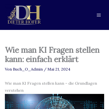
Zum
Zur
Zum
Inhalt
Navigation
Inhalt
springen
springen
springen
Wie man KI Fragen stellen
kann: einfach erklärt
Von
Buch_O_Admin
/
Mai 21, 2024
Wie man KI Fragen stellen kann – die Grundlagen
verstehen