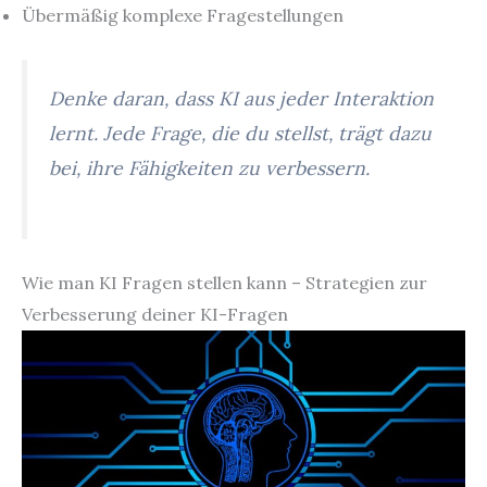
Übermäßig komplexe Fragestellungen
Denke daran, dass KI aus jeder Interaktion
lernt. Jede Frage, die du stellst, trägt dazu
bei, ihre Fähigkeiten zu verbessern.
Wie man KI Fragen stellen kann – Strategien zur
Verbesserung deiner KI-Fragen