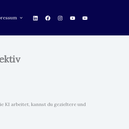
pressum
ektiv
ie KI arbeitet, kannst du gezieltere und