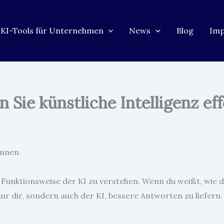
KI-Tools für Unternehmen
News
Blog
Im
n Sie künstliche Intelligenz eff
önnen
die Funktionsweise der KI zu verstehen. Wenn du weißt, wie d
nur dir, sondern auch der KI, bessere Antworten zu liefern.