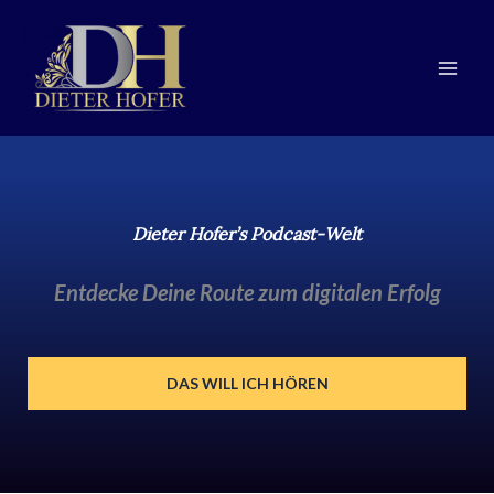
Zum
Zur
Zum
Inhalt
Navigation
Inhalt
springen
springen
springen
Dieter Hofer’s Podcast-Welt
Entdecke Deine Route zum digitalen Erfolg
DAS WILL ICH HÖREN