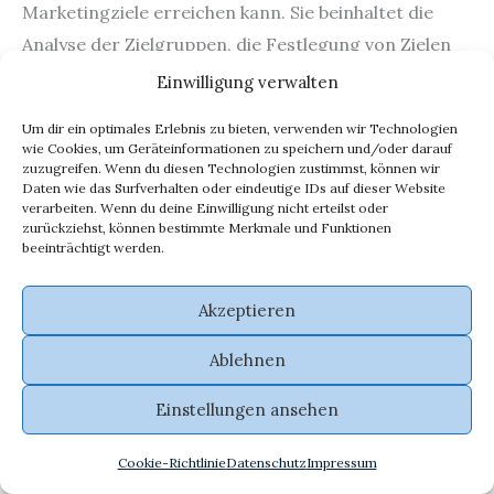
Marketingziele erreichen kann. Sie beinhaltet die
Analyse der Zielgruppen, die Festlegung von Zielen
und die Auswahl der geeigneten Marketingkanäle
Einwilligung verwalten
und -botschaften.
Um dir ein optimales Erlebnis zu bieten, verwenden wir Technologien
wie Cookies, um Geräteinformationen zu speichern und/oder darauf
Warum ist eine Marketingstrategie wichtig für mein
zuzugreifen. Wenn du diesen Technologien zustimmst, können wir
Daten wie das Surfverhalten oder eindeutige IDs auf dieser Website
Unternehmen?
verarbeiten. Wenn du deine Einwilligung nicht erteilst oder
zurückziehst, können bestimmte Merkmale und Funktionen
Eine gut durchdachte Marketingstrategie hilft,
beeinträchtigt werden.
Ressourcen effizient zu nutzen, klare Ziele zu setzen
und die Marketingmaßnahmen auf die Bedürfnisse
Akzeptieren
der Zielgruppe abzustimmen. Dies führt zu einer
Ablehnen
effektiveren Kundenansprache und letztendlich zu
einem höheren Umsatz.
Einstellungen ansehen
Wie unterscheidet sich eine Marketingstrategie von
Cookie-Richtlinie
Datenschutz
Impressum
Werbung?