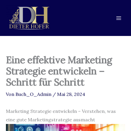
Zum
Zur
Zum
Inhalt
Navigation
Inhalt
springen
springen
springen
Eine effektive Marketing
Strategie entwickeln –
Schritt für Schritt
Von
Buch_O_Admin
/
Mai 28, 2024
Marketing Strategie entwickeln – Verstehen, was
eine gute Marketingstrategie ausmacht