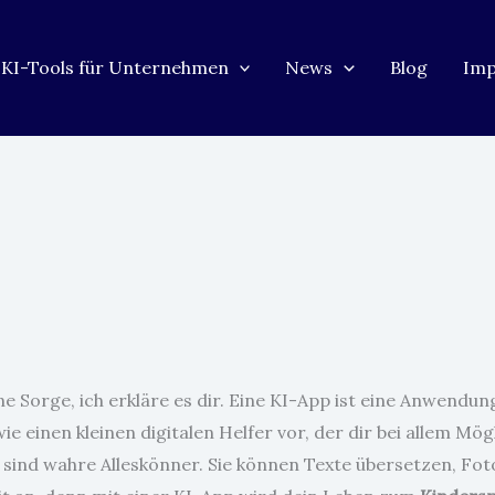
KI-Tools für Unternehmen
News
Blog
Im
ne Sorge, ich erkläre es dir. Eine KI-App ist eine Anwendung
ie einen kleinen digitalen Helfer vor, der dir bei allem Mög
s sind wahre Alleskönner. Sie können Texte übersetzen, Fo