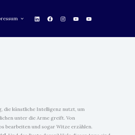
pressum
, die künstliche Intelligenz nutzt, um
lichen unter die Arme greift. Von
tos bearbeiten und sogar Witze erzählen.