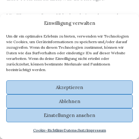
Mit
KI-unterstützter Videobearbeitung
kannst du
Einwilligung verwalten
auch automatisch unerwünschte Objekte oder
Personen aus deinen Videos entfernen. Keine
Um dir ein optimales Erlebnis zu bieten, verwenden wir Technologien
störenden Hintergrundgeräusche oder
wie Cookies, um Geräteinformationen zu speichern und/oder darauf
zuzugreifen. Wenn du diesen Technologien zustimmst, können wir
unerwünschte Gäste mehr!
Daten wie das Surfverhalten oder eindeutige IDs auf dieser Website
verarbeiten. Wenn du deine Einwilligung nicht erteilst oder
zurückziehst, können bestimmte Merkmale und Funktionen
Hier sind einige der besten kostenlosen AI-Tools für
beeinträchtigt werden.
Videobearbeitung:
Akzeptieren
Tool 1
: Dieses Tool bietet eine Vielzahl von Effekten
Ablehnen
und Filtern, um deinen Videos den perfekten Look zu
verleihen.
Einstellungen ansehen
Tool 2
: Mit diesem Tool kannst du unerwünschte
Objekte oder Personen aus deinen Videos entfernen.
Cookie-Richtlinie
Datenschutz
Impressum