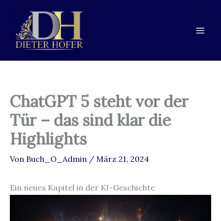
Zum
Zur
Zum
Inhalt
Navigation
Inhalt
springen
springen
springen
ChatGPT 5 steht vor der
Tür – das sind klar die
Highlights
Von
Buch_O_Admin
/
März 21, 2024
Ein neues Kapitel in der KI-Geschichte