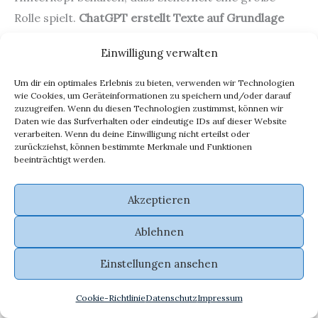
Rolle spielt.
ChatGPT erstellt Texte auf Grundlage
existierender Texte
, was bedeutet, dass die Inhalte,
Einwilligung verwalten
die du erhältst, auf bereits veröffentlichtem Material
basieren. Dies birgt das Risiko, dass sensible
Um dir ein optimales Erlebnis zu bieten, verwenden wir Technologien
wie Cookies, um Geräteinformationen zu speichern und/oder darauf
Informationen unbeabsichtigt weitergegeben
zuzugreifen. Wenn du diesen Technologien zustimmst, können wir
werden könnten.
Daten wie das Surfverhalten oder eindeutige IDs auf dieser Website
verarbeiten. Wenn du deine Einwilligung nicht erteilst oder
zurückziehst, können bestimmte Merkmale und Funktionen
beeinträchtigt werden.
Es ist wichtig, die
Datenschutzeinstellungen und
Akzeptieren
Nutzungsbedingungen genau zu
Ablehnen
überprüfen, bevor du ChatGPT für sensible
Einstellungen ansehen
Aufgaben einsetzt.
Cookie-Richtlinie
Datenschutz
Impressum