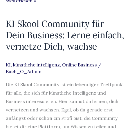
Weiterlesen »
KI Skool Community für
KI
Skool
Dein Business: Lerne einfach,
Community
vernetze Dich, wachse
für
Dein
Business:
KI
,
künstliche intelligenz
,
Online Business
/
Buch_O_Admin
Lerne
einfach,
Die KI Skool Community ist ein lebendiger Treffpunkt
vernetze
für alle, die sich für künstliche Intelligenz und
Dich,
Business interessieren. Hier kannst du lernen, dich
wachse
vernetzen und wachsen. Egal, ob du gerade erst
anfängst oder schon ein Profi bist, die Community
bietet dir eine Plattform, um Wissen zu teilen und