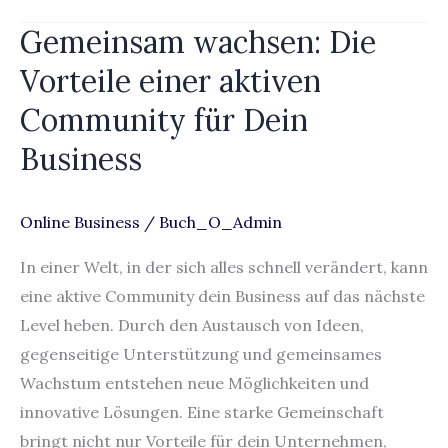
Gemeinsam wachsen: Die
Gemeinsam
wachsen:
Vorteile einer aktiven
Die
Community für Dein
Vorteile
Business
einer
aktiven
Community
Online Business
/
Buch_O_Admin
für
In einer Welt, in der sich alles schnell verändert, kann
Dein
eine aktive Community dein Business auf das nächste
Business
Level heben. Durch den Austausch von Ideen,
gegenseitige Unterstützung und gemeinsames
Wachstum entstehen neue Möglichkeiten und
innovative Lösungen. Eine starke Gemeinschaft
bringt nicht nur Vorteile für dein Unternehmen,