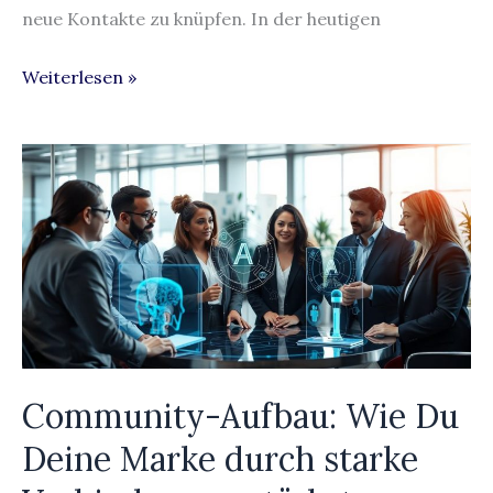
neue Kontakte zu knüpfen. In der heutigen
Weiterlesen »
Community-
Aufbau:
Wie
Du
Deine
Marke
durch
starke
Community-Aufbau: Wie Du
Verbindungen
stärkst
Deine Marke durch starke