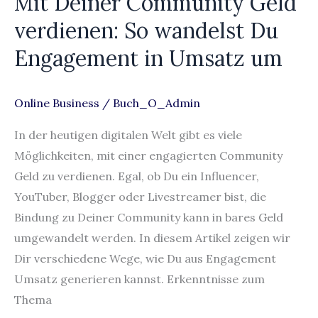
Mit Deiner Community Geld
Deiner
verdienen: So wandelst Du
Community
Engagement in Umsatz um
Geld
verdienen:
So
Online Business
/
Buch_O_Admin
wandelst
In der heutigen digitalen Welt gibt es viele
Du
Möglichkeiten, mit einer engagierten Community
Engagement
Geld zu verdienen. Egal, ob Du ein Influencer,
in
YouTuber, Blogger oder Livestreamer bist, die
Umsatz
Bindung zu Deiner Community kann in bares Geld
um
umgewandelt werden. In diesem Artikel zeigen wir
Dir verschiedene Wege, wie Du aus Engagement
Umsatz generieren kannst. Erkenntnisse zum
Thema