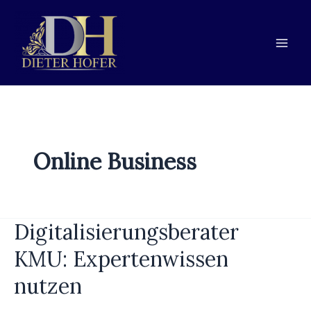
Zum
Zur
Zum
Inhalt
Navigation
Inhalt
springen
springen
springen
Online Business
Digitalisierungsberater
Digitalisierungsberater
KMU:
KMU: Expertenwissen
Expertenwissen
nutzen
nutzen