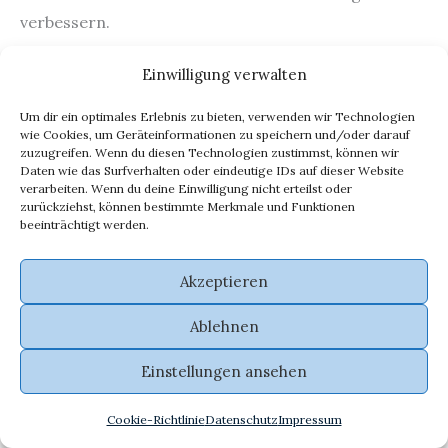
verbessern.
Einwilligung verwalten
Nutze die Stärken deines Smartphones.
Moderne
Smartphones bieten eine beeindruckende
Um dir ein optimales Erlebnis zu bieten, verwenden wir Technologien
Kameraqualität und spezielle
wie Cookies, um Geräteinformationen zu speichern und/oder darauf
zuzugreifen. Wenn du diesen Technologien zustimmst, können wir
Bearbeitungsfunktionen. Experimentiere mit den
Daten wie das Surfverhalten oder eindeutige IDs auf dieser Website
verarbeiten. Wenn du deine Einwilligung nicht erteilst oder
vorinstallierten Tools und Apps, um zu sehen, was
zurückziehst, können bestimmte Merkmale und Funktionen
möglich ist. Nicht zu vergessen, die Nutzung von
beeinträchtigt werden.
Künstlicher Intelligenz
für kreative Effekte, wie das
Umwandeln von Fotos in Kunstwerke ohne teure
Akzeptieren
Software oder Expertise.
Ablehnen
Einstellungen ansehen
Denke daran, dass weniger oft mehr ist.
Eine subtile Bearbeitung kann oft einen
Cookie-Richtlinie
Datenschutz
Impressum