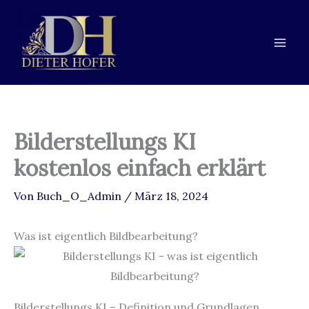
Zum
Zur
Zum
Inhalt
Navigation
Inhalt
springen
springen
springen
Bilderstellungs KI
kostenlos einfach erklärt
Von
Buch_O_Admin
/
März 18, 2024
Was ist eigentlich Bildbearbeitung?
Bilderstellungs KI – Definition und Grundlagen