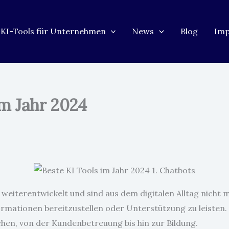
KI-Tools für Unternehmen
News
Blog
Im
im Jahr 2024
weiterentwickelt und sind aus dem digitalen Alltag nicht m
ormationen bereitzustellen oder Unterstützung zu leisten.
hen, von der Kundenbetreuung bis hin zur Bildung.