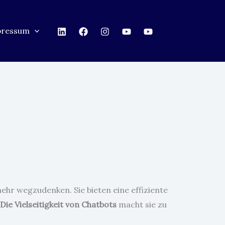
pressum
ehr wegzudenken. Sie bieten eine effiziente
Die Vielseitigkeit von Chatbots
macht sie zu