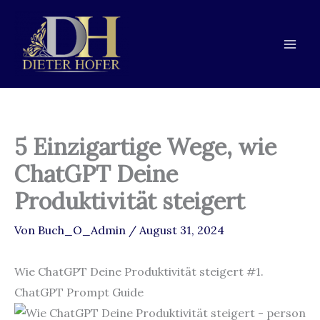
Zum
Zur
Zum
Inhalt
Navigation
Inhalt
springen
springen
springen
5 Einzigartige Wege, wie
ChatGPT Deine
Produktivität steigert
Von
Buch_O_Admin
/
August 31, 2024
Wie ChatGPT Deine Produktivität steigert #1.
ChatGPT Prompt Guide