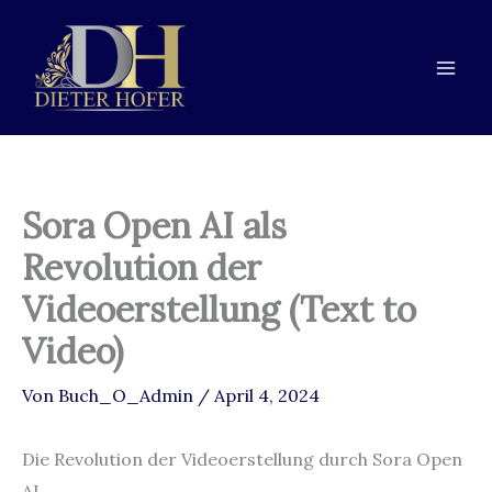
Zum
Zur
Zum
Inhalt
Navigation
Inhalt
springen
springen
springen
Sora Open AI als
Revolution der
Videoerstellung (Text to
Video)
Von
Buch_O_Admin
/
April 4, 2024
Die Revolution der Videoerstellung durch Sora Open
AI