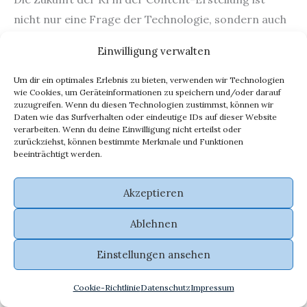
nicht nur eine Frage der Technologie, sondern auch
der menschlichen Kreativität und Ethik. Du hast die
Einwilligung verwalten
Möglichkeit, Teil dieser spannenden Reise zu sein
und die Landschaft der Videoerstellung
Um dir ein optimales Erlebnis zu bieten, verwenden wir Technologien
wie Cookies, um Geräteinformationen zu speichern und/oder darauf
mitzugestalten.
zuzugreifen. Wenn du diesen Technologien zustimmst, können wir
Daten wie das Surfverhalten oder eindeutige IDs auf dieser Website
verarbeiten. Wenn du deine Einwilligung nicht erteilst oder
Wie Sora Open AI die Landschaft der
zurückziehst, können bestimmte Merkmale und Funktionen
beeinträchtigt werden.
Videoerstellung verändert
Akzeptieren
Ablehnen
Revolution der Videoerstellung – Fallstudien und
Erfolgsbeispiele
Einstellungen ansehen
Stell dir vor, du könntest einen Blick hinter die
Kulissen werfen und sehen, wie andere mit Sora
Cookie-Richtlinie
Datenschutz
Impressum
Open AI ihre Videoerstellung revolutioniert haben.