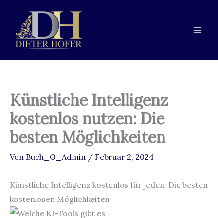
Zum
Zur
Zum
Inhalt
Navigation
Inhalt
springen
springen
springen
Künstliche Intelligenz
kostenlos nutzen: Die
besten Möglichkeiten
Von
Buch_O_Admin
/
Februar 2, 2024
Künstliche Intelligenz kostenlos für jeden: Die besten
kostenlosen Möglichkeiten