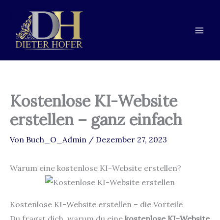
Zum
Zur
Zum
Inhalt
Navigation
Inhalt
springen
springen
springen
Kostenlose KI-Website
erstellen – ganz einfach
Von
Buch_O_Admin
/
Dezember 27, 2023
Warum eine kostenlose KI-Website erstellen?
Kostenlose KI-Website erstellen – die Vorteile
Du fragst dich, warum du eine
kostenlose KI-Website