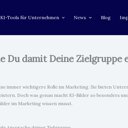
KI-Tools für Unternehmen
News
Blog
Im
e Du damit Deine Zielgruppe e
 eine immer wichtigere Rolle im Marketing. Sie bieten Unter
istern. Doch was genau macht KI-Bilder so besonders und 
-Bilder im Marketing wissen musst.
ale Ansprache deiner Zielgruppe.