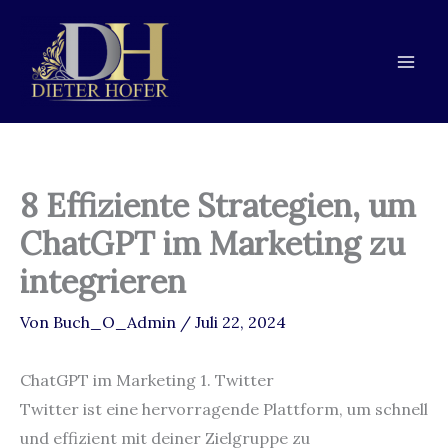
Zum
Zur
Zum
Inhalt
Navigation
Inhalt
springen
springen
springen
8 Effiziente Strategien, um
ChatGPT im Marketing zu
integrieren
Von
Buch_O_Admin
/
Juli 22, 2024
ChatGPT im Marketing 1. Twitter
Twitter ist eine hervorragende Plattform, um schnell
und effizient mit deiner Zielgruppe zu