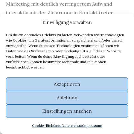
Marketing mit deutlich verringertem Aufwand
interaktiv mit der Zielgruppe in Kontakt treten.
Unmittelbar können sich Konsument und Anbieter
Einwilligung verwalten
austauschen.
Um dir ein optimales Erlebnis zu bieten, verwenden wir Technologien
wie Cookies, um Geräteinformationen zu speichern und/oder darauf
Wie kommuniziert der Handel der Zukunft?
zuzugreifen. Wenn du diesen Technologien zustimmst, können wir
Daten wie das Surfverhalten oder eindeutige IDs auf dieser Website
Veränderte Kundenbedürfnisse, Produktvielfalt und
verarbeiten. Wenn du deine Einwilligung nicht erteilst oder
zurückziehst, können bestimmte Merkmale und Funktionen
Saisonalität, aber auch steigender Wettbewerb und
beeinträchtigt werden.
Fachkräftemangel machen virtuelle Agenten wie
Chat-, Schreibbot und Sprachassistent für die
Akzeptieren
Kundenkommunikation attraktiv.
Ablehnen
Welche Vorteile bieten Conversational Agents im
Einstellungen ansehen
Kundenservice?
Conversational Agents revolutionieren den
Cookie-Richtlinie
Datenschutz
Impressum
Kundenservice, indem sie rund um die Uhr verfügbar