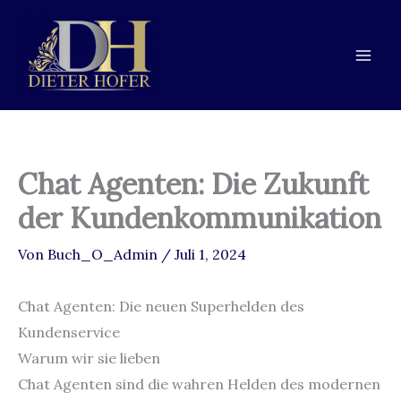
Zum
Zur
Zum
Inhalt
Navigation
Inhalt
springen
springen
springen
Chat Agenten: Die Zukunft
der Kundenkommunikation
Von
Buch_O_Admin
/
Juli 1, 2024
Chat Agenten: Die neuen Superhelden des
Kundenservice
Warum wir sie lieben
Chat Agenten sind die wahren Helden des modernen