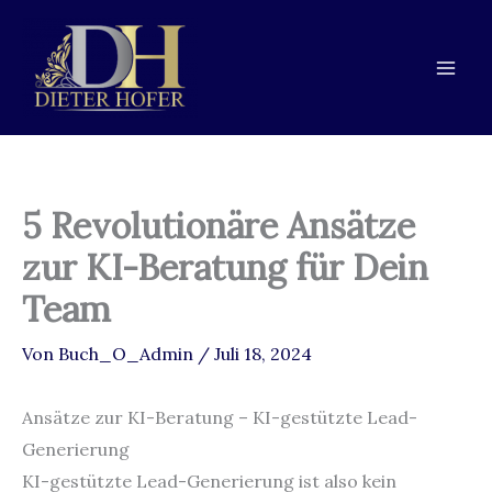
Zum
Zur
Zum
Inhalt
Navigation
Inhalt
springen
springen
springen
5 Revolutionäre Ansätze
zur KI-Beratung für Dein
Team
Von
Buch_O_Admin
/
Juli 18, 2024
Ansätze zur KI-Beratung – KI-gestützte Lead-
Generierung
KI-gestützte Lead-Generierung ist also kein