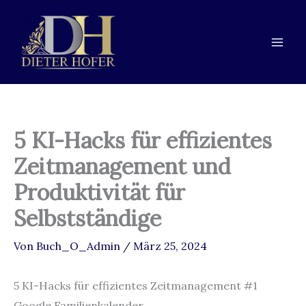
Zum
Zur
Zum
Inhalt
Navigation
Inhalt
springen
springen
springen
5 KI-Hacks für effizientes
Zeitmanagement und
Produktivität für
Selbstständige
Von
Buch_O_Admin
/
März 25, 2024
5 KI-Hacks für effizientes Zeitmanagement #1
Google Familienkalender